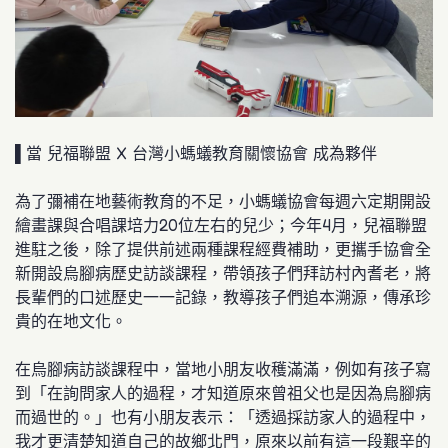
▌當 兒福聯盟 X 台灣小螞蟻教育關懷協會 成為夥伴
為了彌補在地藝術教育的不足，小螞蟻協會每週六定期開設
繪畫課與合唱課培力20位左右的兒少；今年4月，兒福聯盟
進駐之後，除了提供前述兩種課程經費補助，更攜手協會全
新開設烏腳病歷史訪談課程，帶領孩子們拜訪村內耆老，將
長輩們的口述歷史一一記錄，教導孩子們追本溯源，傳承珍
貴的在地文化。
在烏腳病訪談課程中，當地小朋友收穫滿滿，例如有孩子寫
到「在詢問家人的過程，才知道原來曾祖父也是因為烏腳病
而過世的。」也有小朋友表示：「透過採訪家人的過程中，
我才更清楚知道自己的故鄉北門，原來以前有這一段艱辛的