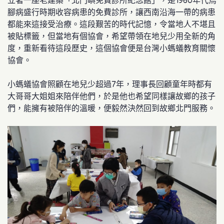
立著一座老建築「北門嶼免費診所紀念館」，是1960年代烏
腳病盛行時期收容病患的免費診所，讓西南沿海一帶的病患
都能來這接受治療。
這段艱苦的時代記憶，令當地人不堪且
被貼標籤，但當地有個協會，希望帶領在地兒少
用全新的角
度，重新看待這段歷史，這個協會便是
台灣小螞蟻教育關懷
協會
。
小螞蟻協會照顧在地兒少超過7年，理事長回顧童年時都有
大哥哥大姐姐來陪伴他們，於是他也希望同樣讓故鄉的孩子
們，能擁有被陪伴的溫暖，便毅然決然回到故鄉北門服務。