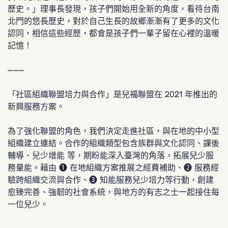
歷史。」
理事長發現，孩子們開始用全新的角度，看待台南
北門的悠長歷史，對於自己生長的故鄉漸漸有了更多的文化
認同
，相信這些經歷，都會是孩子們一輩子留在心裡的溫暖
記憶！
———
「社區組織聯盟培力與合作」是兒福聯盟在 2021 年推出的
新興服務方案。
為了強化聯盟的角色，我們決定走進社區，與在地的中小型
組織建立連結。合作的組織類型包含族群與文化認同、課後
輔導、兒少增能 等，期盼能深入臺灣的角落，拓展兒少服
務量能。藉由 ❶ 在地組織方案推展之經費補助、❷ 服務經
驗跨組織交流與合作、❸ 知能服務兒少培力等行動，創建
愈臻完善、強韌的社會系統，與地方的有志之士一起接住每
一位兒少。