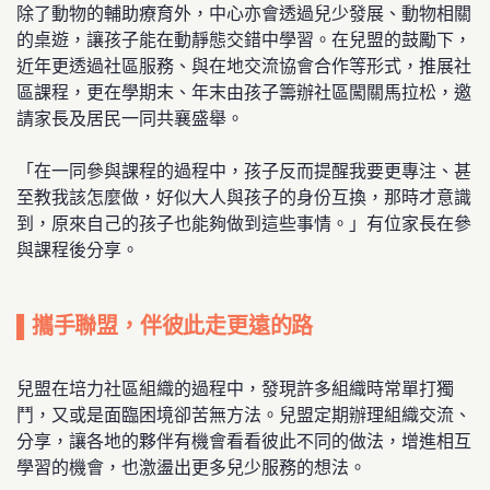
除了動物的輔助療育外，中心亦會透過兒少發展、動物相關
的桌遊，讓孩子能在動靜態交錯中學習。在兒盟的鼓勵下，
近年更透過社區服務、與在地交流協會合作等形式，推展社
區課程，更在學期末、年末由孩子籌辦社區闖關馬拉松，邀
請家長及居民一同共襄盛舉。
「在一同參與課程的過程中，孩子反而提醒我要更專注、甚
至教我該怎麼做，好似大人與孩子的身份互換，那時才意識
到，原來自己的孩子也能夠做到這些事情。」有位家長在參
與課程後分享。
▌攜手聯盟，伴彼此走更遠的路
兒盟在培力社區組織的過程中，發現許多組織時常單打獨
鬥，又或是面臨困境卻苦無方法。兒盟定期辦理組織交流、
分享，讓各地的夥伴有機會看看彼此不同的做法，增進相互
學習的機會，也激盪出更多兒少服務的想法。