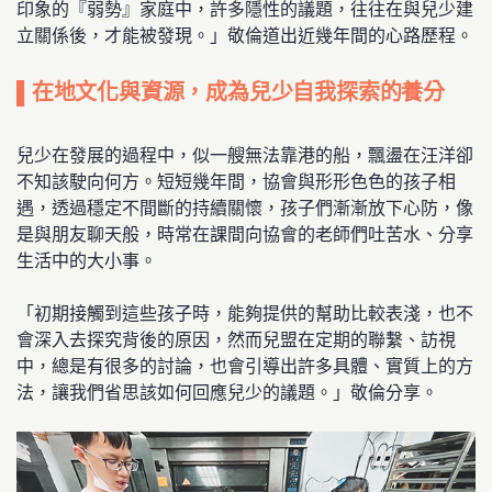
印象的『弱勢』家庭中，許多隱性的議題，往往在與兒少建
立關係後，才能被發現。」敬倫道出近幾年間的心路歷程。
▌在地文化與資源，成為兒少自我探索的養分
兒少在發展的過程中，似一艘無法靠港的船，飄盪在汪洋卻
不知該駛向何方。短短幾年間，協會與形形色色的孩子相
遇，透過穩定不間斷的持續關懷，孩子們漸漸放下心防，像
是與朋友聊天般，時常在課間向協會的老師們吐苦水、分享
生活中的大小事。
「初期接觸到這些孩子時，能夠提供的幫助比較表淺，也不
會深入去探究背後的原因，然而兒盟在定期的聯繫、訪視
中，總是有很多的討論，也會引導出許多具體、實質上的方
法，讓我們省思該如何回應兒少的議題。」敬倫分享。