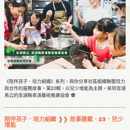
《陪伴孩子．培力組織》系列，與你分享社區組織聯盟培力
與合作的服務故事。第23輯，以兒少增能為主題，來到澎湖
馬公的澎湖縣表演藝術推廣協會 ✿
陪伴孩子．培力組織 ❱❱ 故事連載．23．兒少
增能