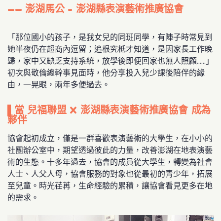
—— 澎湖馬公 - 澎湖縣表演藝術推廣協會
󠀠「那位國小的孩子，是我女兒的同班同學，有陣子時常見到
她半夜仍在超商內逗留；追根究柢才知道，是因家長工作晚
歸，家中又缺乏支持系統，放學後即便回家也無人照顧……」
初次與敬倫總幹事見面時，他分享投入兒少課後陪伴的緣
由，一晃眼，兩年多便過去。
▌當 兒福聯盟 X 澎湖縣表演藝術推廣協會 成為
夥伴
協會起初成立，僅是一群喜歡表演藝術的大學生，在小小的
社團辦公室中，期望透過彼此的力量，改善澎湖在地表演藝
術的生態。十多年過去，協會的成員從大學生，轉變為社會
人士、人父人母，協會服務的對象也從最初的青少年，拓展
至兒童。時光荏苒，生命經驗的累積，讓協會看見更多在地
的需求。