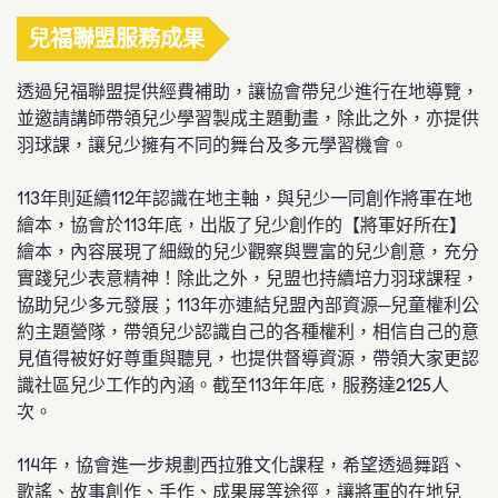
兒福聯盟服務成果
透過兒福聯盟提供經費補助，讓協會帶兒少進行在地導覽，
並邀請講師帶領兒少學習製成主題動畫，除此之外，亦提供
羽球課，讓兒少擁有不同的舞台及多元學習機會。
113年則延續112年認識在地主軸，與兒少一同創作將軍在地
繪本，協會於113年底，出版了兒少創作的【將軍好所在】
繪本，內容展現了細緻的兒少觀察與豐富的兒少創意，充分
實踐兒少表意精神！除此之外，兒盟也持續培力羽球課程，
協助兒少多元發展；113年亦連結兒盟內部資源─兒童權利公
約主題營隊，帶領兒少認識自己的各種權利，相信自己的意
見值得被好好尊重與聽見，也提供督導資源，帶領大家更認
識社區兒少工作的內涵。截至113年年底，服務達2125人
次。
114年，協會進一步規劃西拉雅文化課程，希望透過舞蹈、
歌謠、故事創作、手作、成果展等途徑，讓將軍的在地兒