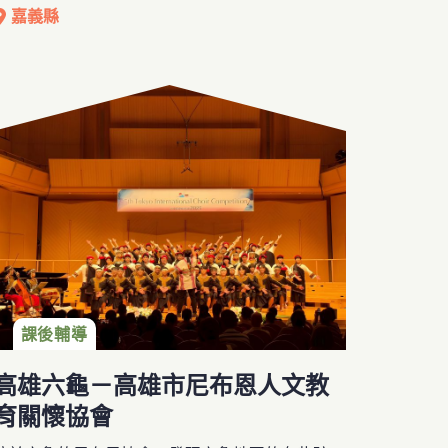
限制，在交通以及訊息傳達上，也有著相當大的不
嘉義縣
便。協會理事長本身為新住民，期待藉由課後照顧
陪伴與提供新二代多元課程活動等，讓這些較為弱
勢的族群提升自我認同與自信心，並創造機會讓他
們能夠重新找到生活的價值。
協會粉專：https://reurl.cc/G5zYOA
課後輔導
高雄六龜－高雄市尼布恩人文教
育關懷協會