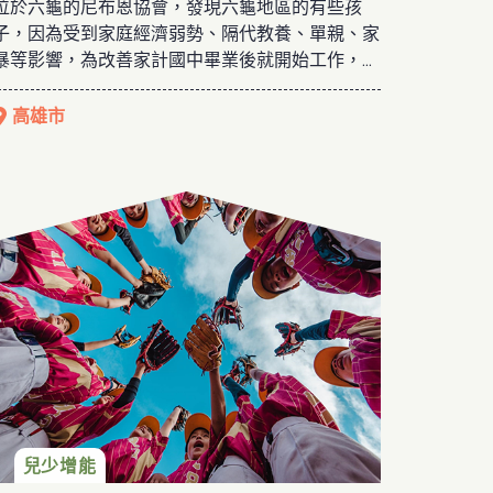
位於六龜的尼布恩協會，發現六龜地區的有些孩
子，因為受到家庭經濟弱勢、隔代教養、單親、家
暴等影響，為改善家計國中畢業後就開始工作，大
多沒有繼續升學甚為可惜，因此在2017年7月成立
尼布恩人文教育關懷協會，以推廣人文教育與社會
高雄市
關懷為宗旨，結合各領域的資源，協助偏遠地區弱
勢學童之教育，也促進社區之人文藝術與發展在地
多元文化，期待能補充偏鄉教育資源的不足、發揮
在地孩子的音樂潛能。
兒少增能