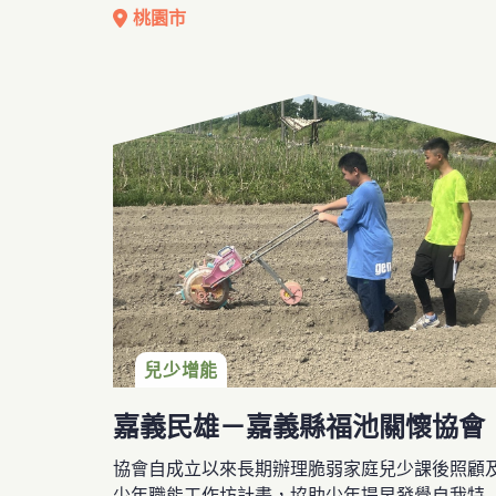
關」，因此透過陪讀班、訪視家戶等，提供照顧
桃園市
懷，建立關係及凝聚社區情感。爾後在2019年成
立兒童課後陪讀班，除了照顧學齡前的幼童，也
務部落中的特教生。此外，協會還會發放愛心物
提供給弱勢家庭，並連結各界資源辦理有益兒少
心發展的多元課程活動，促進孩子全面性的成長
兒少增能
嘉義民雄－嘉義縣福池關懷協會
協會自成立以來長期辦理脆弱家庭兒少課後照顧
少年職能工作坊計畫，協助少年提早發覺自我特