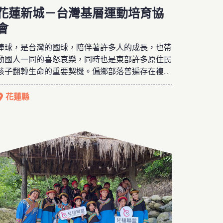
花蓮新城－台灣基層運動培育協
會
棒球，是台灣的國球，陪伴著許多人的成長，也帶
動國人一同的喜怒哀樂，同時也是東部許多原住民
孩子翻轉生命的重要契機。偏鄉部落普遍存在複雜
的家庭問題，多數的孩子因經濟或年紀、文化因素
較難有良好教育資源，造成孩子學習效果低落或者
花蓮縣
容易受到鄰人影響而走偏。台灣基層運動培力協
會，希望運用棒球文化的教育模式，讓孩子能有紀
律的學習及從中培養堅持的心態，透過團體生活、
課輔及不同的生活體驗，讓孩子有機會擁有全方面
的學習。亦關懷在地之於族群、文化、生態與環境
等議題，積極串聯在地教育、民間資源，讓兒少的
學習不中斷。