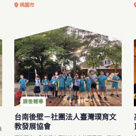
關
藉此陪伴地方的弱勢家庭兒少。希望提供給兒少照
桃園市
顧，也能讓家長安心工作，為家庭經濟來努力，並
服
藉由經濟的穩定性，同步減少弱勢兒童成為「宅童
資
或浮萍兒」的狀況。
身
。
課後輔導
台南後壁－社團法人臺灣璞育文
教發展協會
及