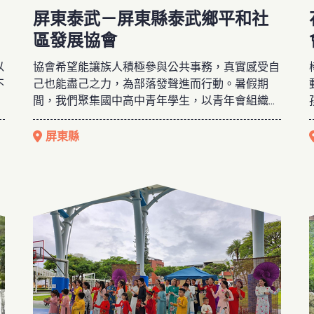
屏東泰武－屏東縣泰武鄉平和社
區發展協會
以
協會希望能讓族人積極參與公共事務，真實感受自
不
己也能盡己之力，為部落發聲進而行動。暑假期
壯
間，我們聚集國中高中青年學生，以青年會組織的
及
方式，辦理活動，例如搭蓋瞭望台，承接部落收穫
，
祭工作，讓青（少）年貼近部落，對部落有情感，
屏東縣
於
也希望透過學習，讓孩子長出自能力，長出信心。
立
協會期待部落孩子可以好好認識部落，長出在地知
識、長出生存能力。如果孩子們在部落的根扎得
穩、得到足夠的愛，將來有了能力，相信他們也能
長出愛人的能力。