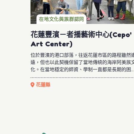
在地文化與族群認同
花蓮豐濱－者播藝術中心(Cepo'
Art Center)
位於豐濱的港口部落，往返花蓮市區的路程雖然
遠，但也以此契機保留了當地傳統的海岸阿美族
化。在當地穩定的師資、學制一直都是長期的困
擾，者播藝術中心致力透過多元師資、資源連結
讓孩子的學習不會因交通的阻隔受影響。 期待透
花蓮縣
過服務，成為原住民傳統工藝與當代藝術間的橋
梁，讓部落藝術文化被看見、被理解，同時也讓
落孩子有機會接觸多元且跨領域的職人，最後透
藝術轉譯傳統智慧，創造出人與環境的新關係，
此交流共同學習。