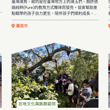
臺灣璞育，取的是在臺灣地方上的璞玉們，期許透
與
過純粹(Pure)的教育方式雕琢而發亮。協會幫助差
孩
點輟學的孩子自力更生，陪伴孩子們順利成長，也
，
關心地方農產業的發展，希望帶動且改善地方的經
也
濟問題，建構一個共好的未來。
臺南市
支
促
協會官網：https://twpure.org.tw/
協會臉書：
https://www.facebook.com/TWpureCEDA
在地文化與族群認同