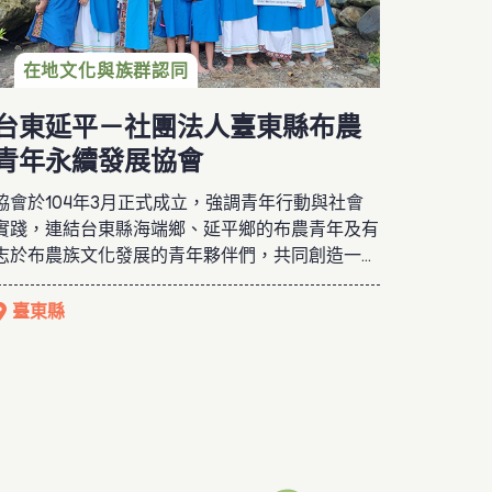
在地文化與族群認同
台東延平－社團法人臺東縣布農
青年永續發展協會
協會於104年3月正式成立，強調青年行動與社會
實踐，連結台東縣海端鄉、延平鄉的布農青年及有
志於布農族文化發展的青年夥伴們，共同創造一個
跨部落、跨氏族的公民組織，推動部落永续發展。
本協會的宗旨之一，便是希望「把人找回來」，透
臺東縣
過世代學習、傳承，共同延續部落生命力，展現當
代部落新面貌的願景。 協會的「530文化教室」，
因創辦人深感部落文化正逐漸產生斷層，兒少遺失
布農族語，所以積極推廣布農文化課程，並結合傳
統布農祭典，讓孩子透過親身體驗、生活化學習等
方式，拾回對於布農族的認識與認同。