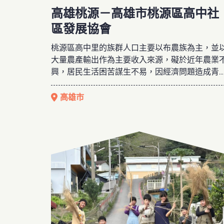
高雄桃源－高雄市桃源區高中社
區發展協會
桃源區高中里的族群人口主要以布農族為主，並
大量農產輸出作為主要收入來源，礙於近年農業
興，居民生活困苦謀生不易，因經濟問題造成青
年紛至都市謀求發展，進而形成在地人口老年化
弱化之現況，協會希望藉由在地人力資源的凝聚
高雄市
強化社區內在人際支持及互助關懷的能力，著力
協助安置、陪伴、培力在地人力，並在2011年成
桃源區兒少據點-貓頭鷹課後照顧班，陪伴部落孩
子長大。