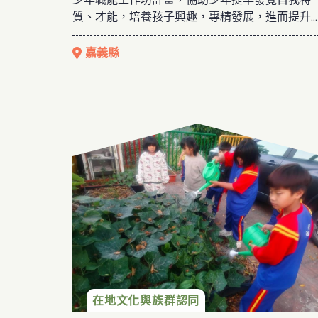
質、才能，培養孩子興趣，專精發展，進而提升
社會接軌。在兒少課輔的服務過程中，協會發現
子多數過動並缺乏耐心，便開始從融合教育著手
嘉義縣
讓更多家庭可以認識這些孩子的狀態，並了解這
是目前孩子普遍存在的現象，透過相互的協助與
持，讓親子關係可以改善，也讓孩子獲得理解，
進家庭之和諧。
協會粉專：
https://www.facebook.com/fuchicare?
locale=zh_TW
在地文化與族群認同