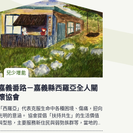
兒少增能
嘉義番路－嘉義縣西羅亞全人關
懷協會
「西羅亞」代表克服生命中各種困境、傷痛，迎向
光明的意涵。 協會提倡「扶持共生」的生活價值
與型態，主要服務新住民與弱勢族群等，當地的新
住民除了語言和文化上的不適應之外，因受到距離