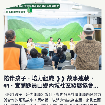
陪伴孩子．培力組織 ❱❱ 故事連載．
41．宜蘭縣員山鄉內城社區發展協會
（野孩子的秘密基地）
《陪伴孩子．培力組織》系列，與你分享社區組織聯盟培力
與合作的服務故事。第41輯，以兒少增能為主題，來到宜蘭