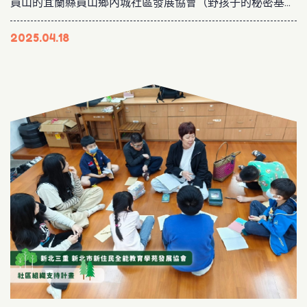
員山的宜蘭縣員山鄉內城社區發展協會（野孩子的秘密基
地） ✿
2025.04.18