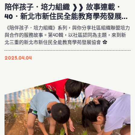
陪伴孩子．培力組織 ❱❱ 故事連載．
40．新北市新住民全能教育學苑發展協
會
《陪伴孩子．培力組織》系列，與你分享社區組織聯盟培力
與合作的服務故事。第40輯，以社區認同為主題，來到新
北三重的新北市新住民全能教育學苑發展協會 ✿
2025.04.04